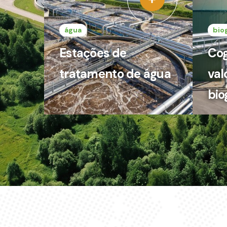
água
bio
Estações de
Cog
tratamento de água
val
bio