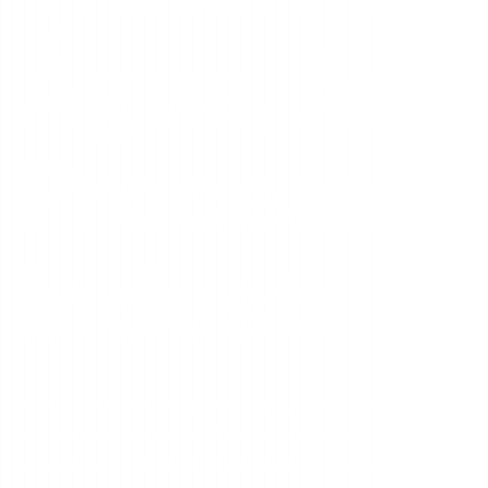
Água, Ar e
Processo
Industriai
A ChimieFree fornece produtos químicos, meios filtrantes e
ar e líquidos industriais. Mais do que vender produtos, e
adequada — com o apoio de fornecedores europeus de ref