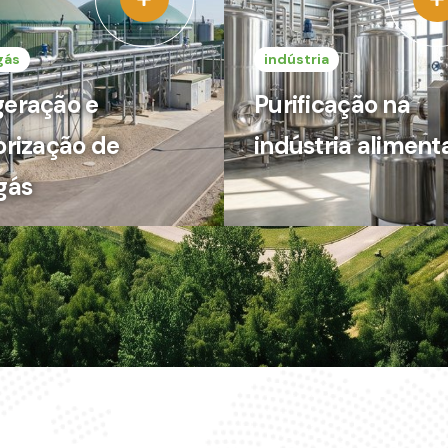
gás
indústria
eração e
Purificação na
orização de
indústria aliment
gás